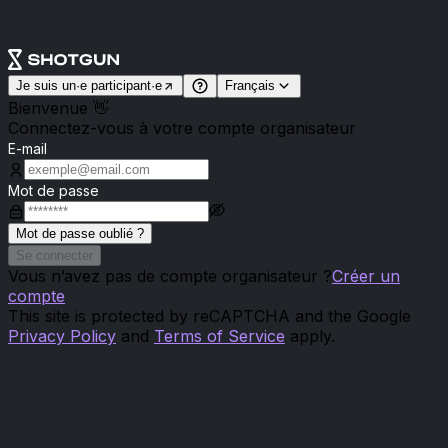
Je suis un·e participant·e
Français
Bienvenue 👋
Connectez-vous à votre compte organisateur
E-mail
Mot de passe
Mot de passe oublié ?
Se connecter
Vous n’avez pas de compte organisateur ?
Créer un
compte
This site is protected by reCAPTCHA and the Google
Privacy Policy
and
Terms of Service
apply.